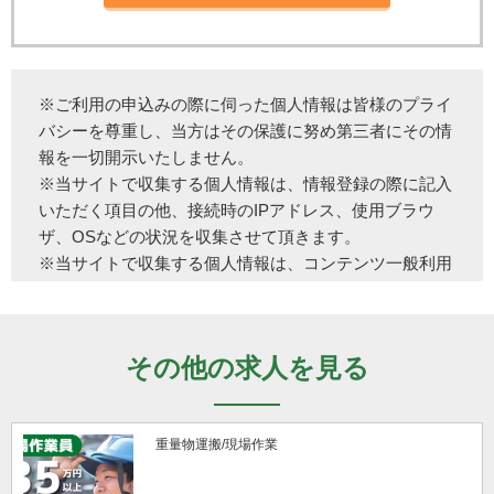
※ご利用の申込みの際に伺った個人情報は皆様のプライ
バシーを尊重し、当方はその保護に努め第三者にその情
報を一切開示いたしません。
※当サイトで収集する個人情報は、情報登録の際に記入
いただく項目の他、接続時のIPアドレス、使用ブラウ
ザ、OSなどの状況を収集させて頂きます。
※当サイトで収集する個人情報は、コンテンツ一般利用
者の快適性、有用性ならびに広告主に効果的な広告手段
を提供するための分析素材データとして使用いた しま
す。ただし、広告主に対する広告露出状況の提示におい
その他の求人を見る
て個人を特定できるような情報の公開は一切行っており
ません。
※当サイトを利用した犯罪行為などがあった場合、当局
重量物運搬/現場作業
より情報開示の要請があった場合、その要請内容を充分
確認のうえ情報開示要請に応じる場合も有ります。