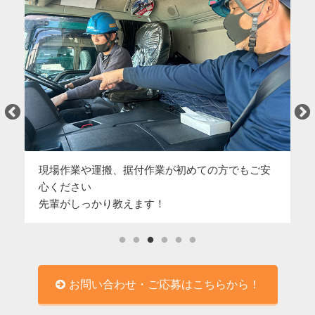
現場作業や運搬、据付作業が初めての方でもご安
未
し
心ください
学
先輩がしっかり教えます！
し
お問い合わせ・ご応募はこちらから！