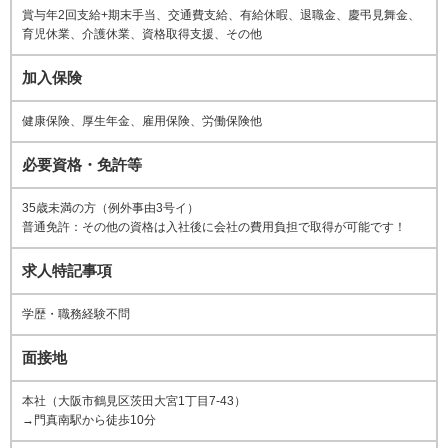
賞与年2回支給+期末手当、交通費支給、有給休暇、退職金、慶弔見舞金、
育児休業、介護休業、資格取得支援、その他
加入保険
健康保険、厚生年金、雇用保険、労働保険他
必要資格・免許等
35歳未満の方（例外事由3号イ）
普通免許：その他の資格は入社後に会社の費用負担で取得が可能です！
求人特記事項
学歴・職務経験不問
面接地
本社（大阪市鶴見区茨田大宮1丁目7-43）
→門真南駅から徒歩10分