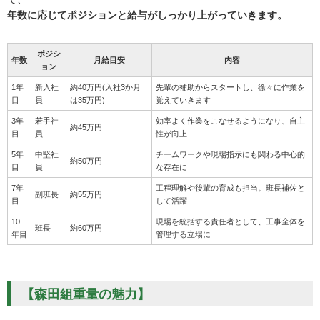
年数に応じてポジションと給与がしっかり上がっていきます。
ポジシ
年数
月給目安
内容
ョン
1年
新入社
約40万円(入社3か月
先輩の補助からスタートし、徐々に作業を
目
員
は35万円)
覚えていきます
3年
若手社
効率よく作業をこなせるようになり、自主
約45万円
目
員
性が向上
5年
中堅社
チームワークや現場指示にも関わる中心的
約50万円
目
員
な存在に
7年
工程理解や後輩の育成も担当。班長補佐と
副班長
約55万円
目
して活躍
10
現場を統括する責任者として、工事全体を
班長
約60万円
年目
管理する立場に
【森田組重量の魅力】