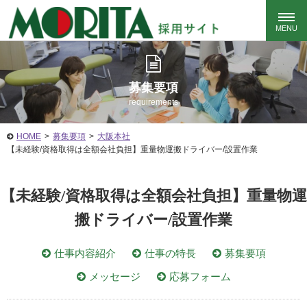
募集要項
requirements
HOME
>
募集要項
>
大阪本社
【未経験/資格取得は全額会社負担】重量物運搬ドライバー/設置作業
【未経験/資格取得は全額会社負担】重量物運
搬ドライバー/設置作業
仕事内容紹介
仕事の特長
募集要項
メッセージ
応募フォーム