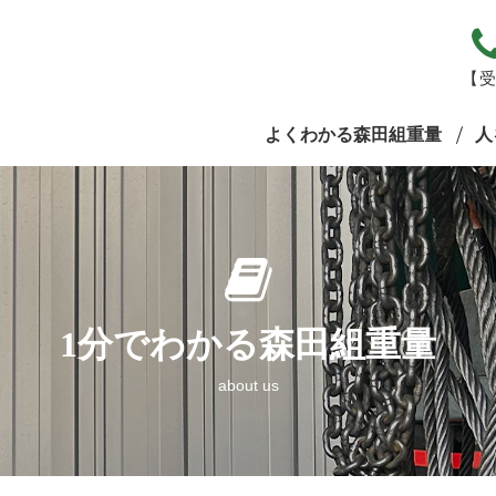
【受
よくわかる森田組重量
人
1分でわかる森田組重量
about us