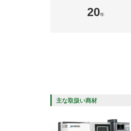
20
年
主な取扱い商材