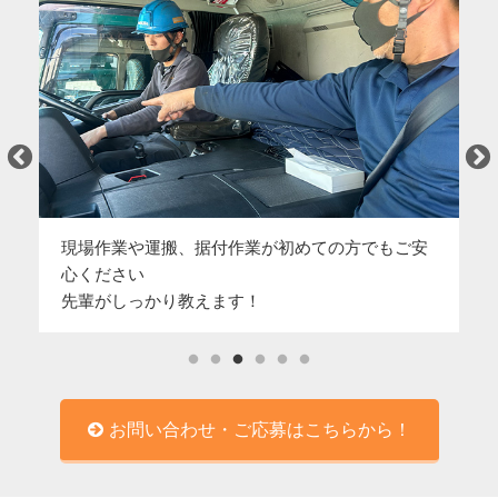
現場作業や運搬、据付作業が初めての方でもご安
未
し
心ください
学
先輩がしっかり教えます！
し
お問い合わせ・ご応募はこちらから！