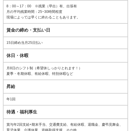
8：00～17：00 ※残業（早出）有、出張有
月の平均残業時間：25~30時間程度
現場によっては早くに終わることもあります。
賃金の締め・支払い日
15日締め当月25日払い
休日・休暇
月8日のシフト制（希望休しっかりとれます！）
夏季・冬期休暇、有給休暇、特別休暇など
昇給
年1回
待遇・福利厚生
賞与年2回支給+期末手当、交通費支給、有給休暇、退職金、慶弔見舞金、
育児休業、介護休業、資格取得支援、その他