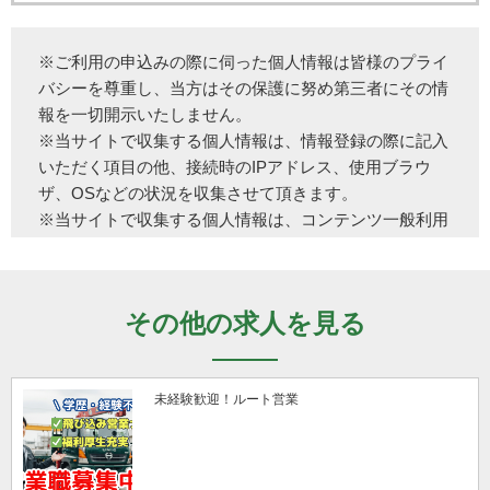
※ご利用の申込みの際に伺った個人情報は皆様のプライ
バシーを尊重し、当方はその保護に努め第三者にその情
報を一切開示いたしません。
※当サイトで収集する個人情報は、情報登録の際に記入
いただく項目の他、接続時のIPアドレス、使用ブラウ
ザ、OSなどの状況を収集させて頂きます。
※当サイトで収集する個人情報は、コンテンツ一般利用
者の快適性、有用性ならびに広告主に効果的な広告手段
を提供するための分析素材データとして使用いた しま
す。ただし、広告主に対する広告露出状況の提示におい
その他の求人を見る
て個人を特定できるような情報の公開は一切行っており
ません。
※当サイトを利用した犯罪行為などがあった場合、当局
未経験歓迎！ルート営業
より情報開示の要請があった場合、その要請内容を充分
確認のうえ情報開示要請に応じる場合も有ります。