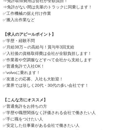
⇒免許取得費用は会社が全額負担！
⇒免許がない間は先輩のトラックに同乗します！
✅工作機械の据え付け作業
✅搬入出作業など
【求人のアピールポイント】
✅学歴・経験不問
✅月給38万～の高給与！賞与年3回支給
✅入社後の資格取得費は会社が全額負担します！
✅作業着や空調服などすべて会社から支給します
✅普通免許で入社OK！
✅volvoに乗れます！
✅友達との応募、入社も大歓迎！
✅業界では珍しく20代・30代の多い会社です！
【こんな方にオススメ】
✅普通免許をお持ちの方
✅学歴や職歴関係なく評価される会社で働きたい人
✅手に職をつけたい人
✅安定した仕事量がある会社で働きたい人