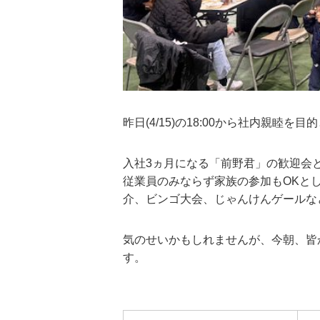
昨日(4/15)の
18:00
から社内親睦を目的
入社
3
ヵ月になる「前野君」の歓迎会
従業員のみならず家族の参加も
OK
と
介、ビンゴ大会、じゃんけんゲールな
気のせいかもしれませんが、今朝、皆
す。